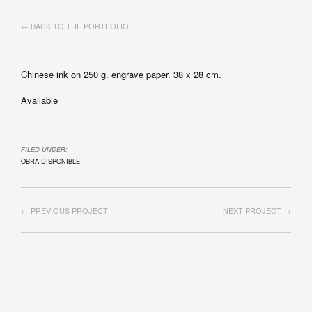
← BACK TO THE PORTFOLIO
Chinese ink on 250 g. engrave paper. 38 x 28 cm.
Available
FILED UNDER:
OBRA DISPONIBLE
← PREVIOUS PROJECT
NEXT PROJECT →