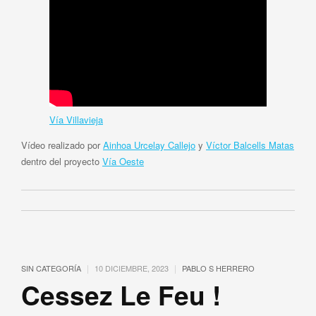
Vía Villavieja
Vídeo realizado por
Ainhoa Urcelay Callejo
y
Víctor Balcells Matas
dentro del proyecto
Vía Oeste
|
|
SIN CATEGORÍA
10 DICIEMBRE, 2023
PABLO S HERRERO
Cessez Le Feu !