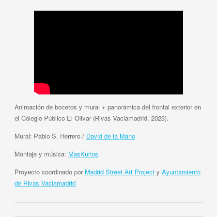
Animación de bocetos y mural + panorámica del frontal exterior en
el Colegio Público El Olivar (Rivas Vaciamadrid, 2023).
Mural: Pablo S. Herrero /
David de la Mano
Montaje y música:
MasKurios
Proyecto coordinado por
Madrid Street Art Project
y
Ayuntamiento
de Rivas Vaciamadrid