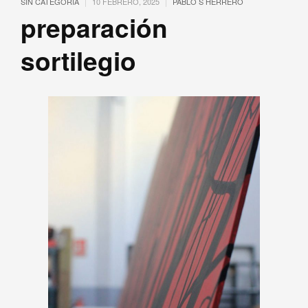
|
|
SIN CATEGORÍA
10 FEBRERO, 2025
PABLO S HERRERO
preparación
sortilegio