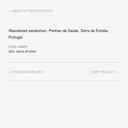
← BACK TO THE PORTFOLIO
Abandoned sanatorium. Penhas da Saúde, Serra da Estrela,
Portugal.
FILED UNDER:
2010
,
HACIA AFUERA
← PREVIOUS PROJECT
NEXT PROJECT →