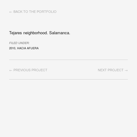
← BACK TO THE PORTFOLIO
Tejares neighborhood. Salamanca.
FILED UNDER:
2010
,
HACIA AFUERA
← PREVIOUS PROJECT
NEXT PROJECT →