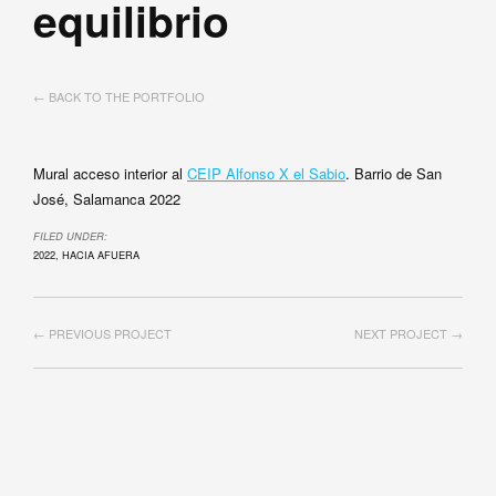
equilibrio
← BACK TO THE PORTFOLIO
Mural acceso interior al
CEIP Alfonso X el Sabio
. Barrio de San
José, Salamanca 2022
FILED UNDER:
2022
,
HACIA AFUERA
← PREVIOUS PROJECT
NEXT PROJECT →